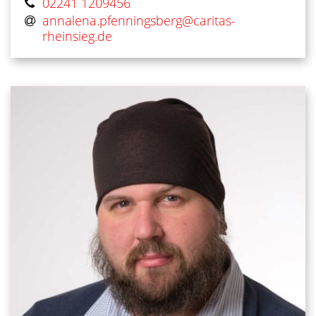
02241 1209456
annalena.pfenningsberg@​caritas-
rheinsieg.de