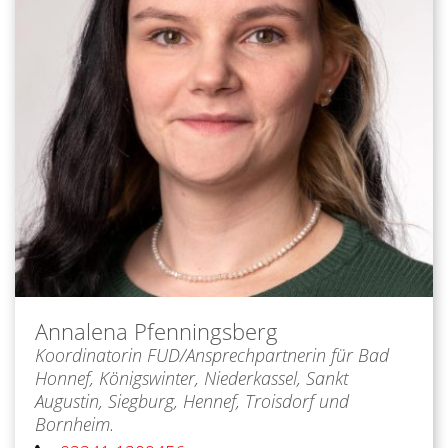
Annalena
Pfenningsberg
Koordinatorin FUD/Ansprechpartnerin für Bad
Honnef, Königswinter, Niederkassel, Sankt
Augustin, Siegburg, Hennef, Troisdorf und
Bornheim.